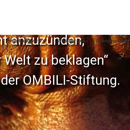
cht anzuzünden,
Kunsthandwerk
Wir über uns
Spenden & Pro
r Welt zu beklagen“
 der OMBILI-Stiftung.