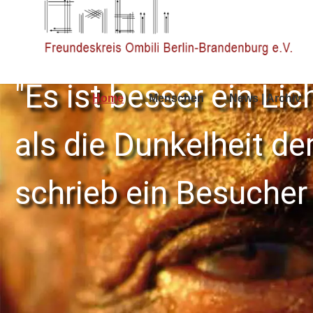
"Es ist besser ein Li
Home
Menschen
News | Archiv
als die Dunkelheit de
schrieb ein Besucher