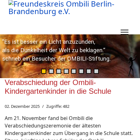
"Es ist besser ein Licht anzuzünden,
als die Dunkelheit der Welt zu beklagen.“
schrieb ein Besucher der OMBILI-Stiftung.
Verabschiedung der Ombili-
Kindergartenkinder in die Schule
02. Dezember 2025
Zugriffe: 482
Am 21. November fand bei Ombili die
Verabschiedungszeremonie der ältesten
Kindergartenkinder zum Übergang in die Schule statt.