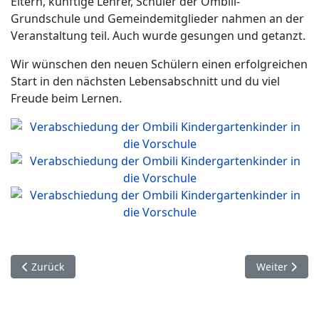
Eltern, künftige Lehrer, Schüler der Ombili-
Grundschule und Gemeindemitglieder nahmen an der
Veranstaltung teil. Auch wurde gesungen und getanzt.
Wir wünschen den neuen Schülern einen erfolgreichen
Start in den nächsten Lebensabschnitt und du viel
Freude beim Lernen.
Vorheriger Beitrag: Besuch bei den Unterstützern der San von
Nächster Bei
Zurück
Weiter